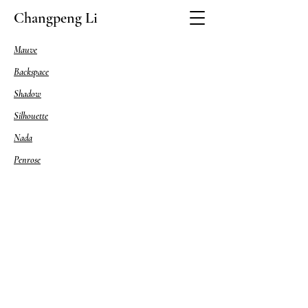
Changpeng Li
Mauve
Backspace
Shadow
​Silhouette
Nada
​Penrose